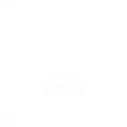
-30%
LEATHER
Dining Chair Kevas
48.400.000
₫
33.900.000
₫
THÊM VÀO GIỎ HÀNG
-30%