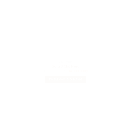
LEATHER
Sofa 3 Chỗ Nero
120.000.000
₫
84.000.000
₫
THÊM VÀO GIỎ HÀNG