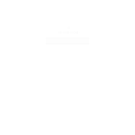
LEATHER
Sofa 3 Chỗ Serena
49.000.000
₫
THÊM VÀO GIỎ HÀNG