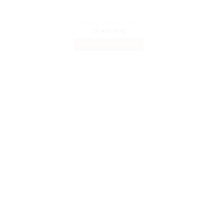
LEATHER
Dining Chair Xandor
16.400.000
₫
THÊM VÀO GIỎ HÀNG
LEATHER