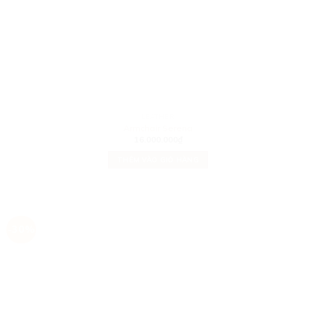
LEATHER
Armchair Serena
16.000.000
₫
THÊM VÀO GIỎ HÀNG
-30%