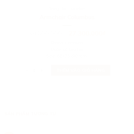
Trang chủ
/
Leather
Armchair Columbus
39.000.000
27.300.000
₫
₫
Brand: Handson
Material: Leather
Size: 68x75x90 (cm)
Armchair Columbus số lượng
THÊM VÀO GIỎ HÀNG
SẢN PHẨM TƯƠNG TỰ