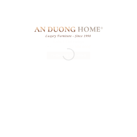
LEATHER
Sofa 3 Chỗ Helga
89.000.000
₫
62.300.000
₫
THÊM VÀO GIỎ HÀNG