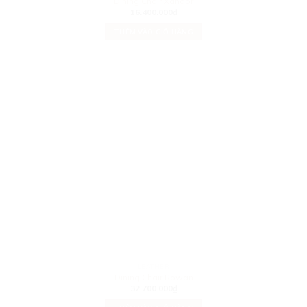
Dining Chair Xandor
16.400.000
₫
THÊM VÀO GIỎ HÀNG
LEATHER
Dining Chair Rowan
32.700.000
₫