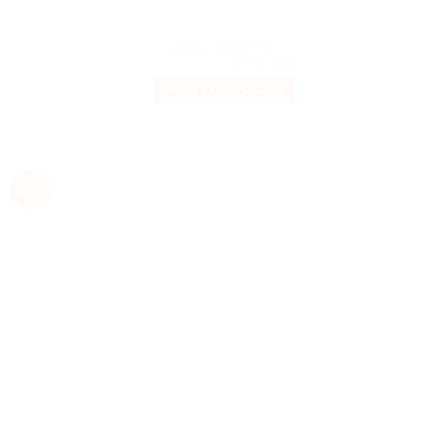
LEATHER
Dining Chair Kevas
48.400.000
₫
33.900.000
₫
THÊM VÀO GIỎ HÀNG
-30%
LEATHER