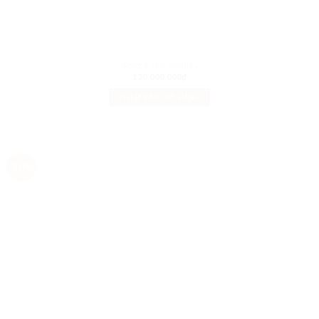
LEATHER
Sofa 3 Chỗ Sydney
139.000.000
₫
THÊM VÀO GIỎ HÀNG
-30%