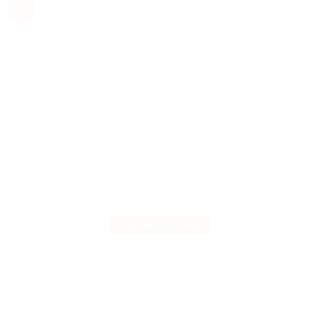
-30%
LEATHER
Sofa 3 Chỗ Helga
89.000.000
₫
62.300.000
₫
THÊM VÀO GIỎ HÀNG