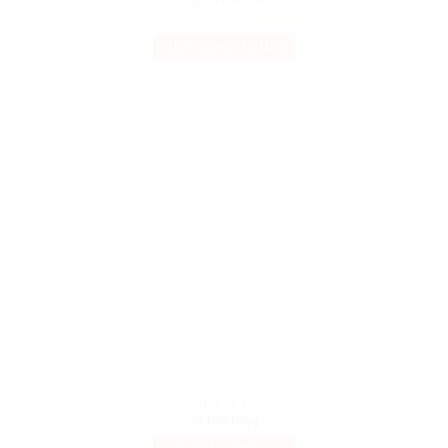
Armchair Columbus
39.000.000
₫
27.300.000
₫
THÊM VÀO GIỎ HÀNG
LEATHER
Armchair Lori
51.000.000
₫