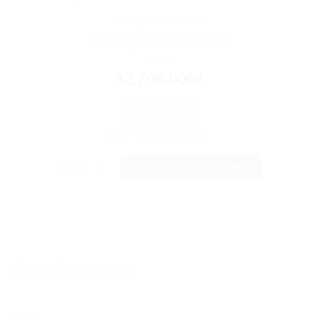
Trang chủ
/
Leather
Dining Chair Rowan
32.700.000
₫
Brand: Handson
Material: Leather
Size: 55x60x75 (cm)
Dining Chair Rowan số lượng
THÊM VÀO GIỎ HÀNG
SẢN PHẨM TƯƠNG TỰ