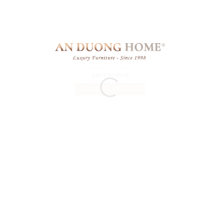
LEATHER
Sofa 3 Chỗ Lori
120.000.000
₫
THÊM VÀO GIỎ HÀNG