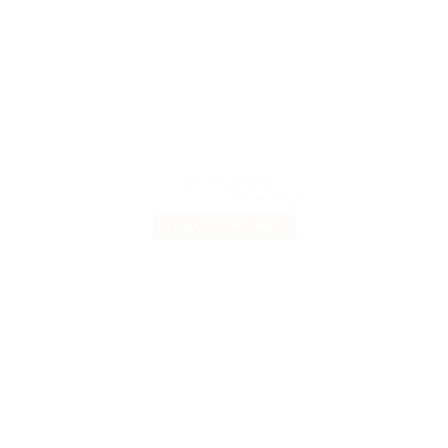
LEATHER
Sofa 3 Chỗ Nero
120.000.000
₫
84.000.000
₫
THÊM VÀO GIỎ HÀNG