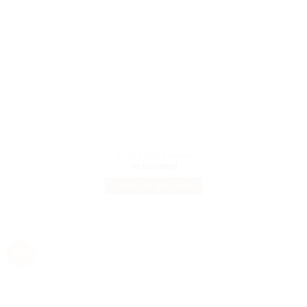
LEATHER
Sofa 3 Chỗ Serena
49.000.000
₫
THÊM VÀO GIỎ HÀNG
-30%